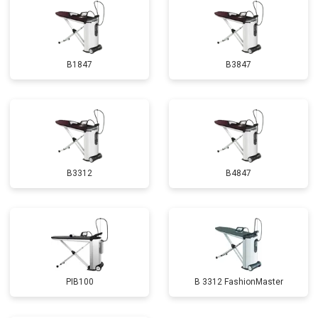
B1847
B3847
B3312
B4847
PIB100
B 3312 FashionMaster