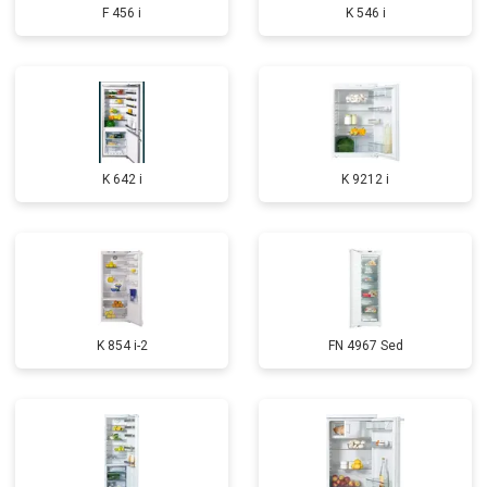
F 456 i
K 546 i
K 642 i
K 9212 i
K 854 i-2
FN 4967 Sed