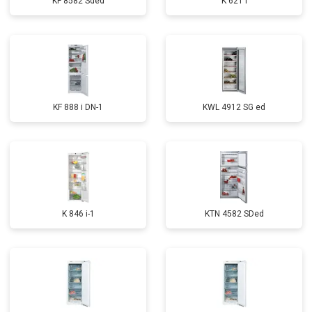
KF 8582 Sded
K 621 I
KF 888 i DN-1
KWL 4912 SG ed
K 846 i-1
KTN 4582 SDed