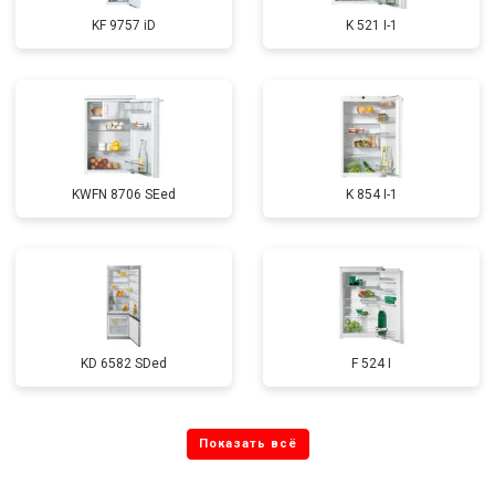
KF 9757 iD
K 521 I-1
KWFN 8706 SEed
K 854 I-1
KD 6582 SDed
F 524 I